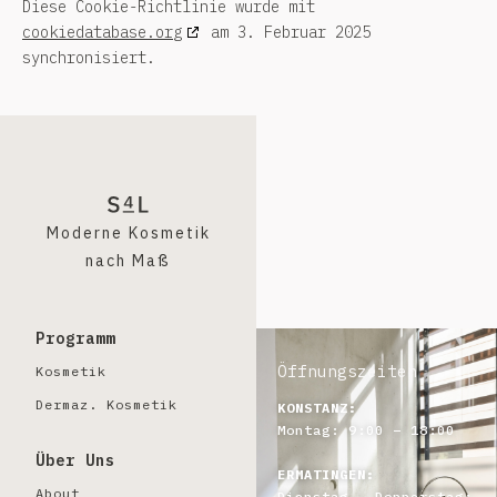
Diese Cookie-Richtlinie wurde mit
cookiedatabase.org
am 3. Februar 2025
synchronisiert.
Moderne Kosmetik
nach Maß
Programm
Öffnungszeiten
Kosmetik
Dermaz. Kosmetik
KONSTANZ:
Montag: 9:00 – 18:00
Über Uns
ERMATINGEN:
About
Dienstag – Donnerstag: