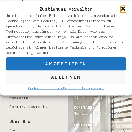
blogging!
Zustimmung verwalten
Um dir ein optimales Erlebnis zu bieten, verwenden wir
Technologien wie Cookies, um Geräteinformationen zu
speichern und/oder darauf zuzugreifen. Wenn du diesen
Technologien zustimmst, können wir Daten wie das
Surfverhalten oder eindeutige IDs auf dieser Website
verarbeiten. Wenn du deine Zustimmung nicht erteilst oder
zurückziehst, können bestimmte Merkmale und Funktionen
beeinträchtigt werden.
Moderne Kosmetik
AKZEPTIEREN
nach Maß
ABLEHNEN
Cookie-Richtlinie
Datenschutz
Impressum
Programm
Öffnungszeiten
Kosmetik
Dermaz. Kosmetik
KONSTANZ:
Montag: 9:00 – 18:00
Über Uns
ERMATINGEN:
About
Dienstag – Donnerstag: