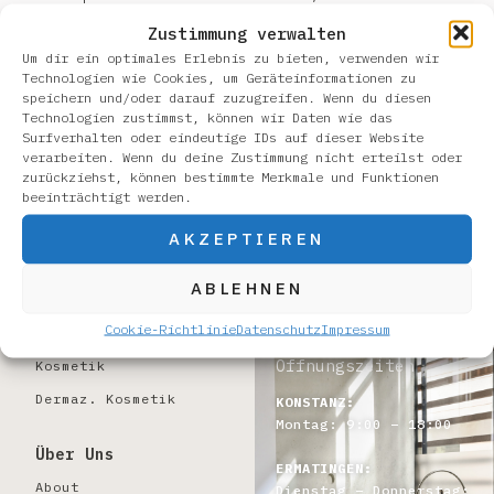
blogging!
Zustimmung verwalten
Um dir ein optimales Erlebnis zu bieten, verwenden wir
Technologien wie Cookies, um Geräteinformationen zu
speichern und/oder darauf zuzugreifen. Wenn du diesen
Technologien zustimmst, können wir Daten wie das
Surfverhalten oder eindeutige IDs auf dieser Website
verarbeiten. Wenn du deine Zustimmung nicht erteilst oder
zurückziehst, können bestimmte Merkmale und Funktionen
beeinträchtigt werden.
Moderne Kosmetik
AKZEPTIEREN
nach Maß
ABLEHNEN
Cookie-Richtlinie
Datenschutz
Impressum
Programm
Öffnungszeiten
Kosmetik
Dermaz. Kosmetik
KONSTANZ:
Montag: 9:00 – 18:00
Über Uns
ERMATINGEN:
About
Dienstag – Donnerstag: